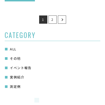
投
1
2
稿
の
CATEGORY
ペ
ー
ALL
ジ
送
その他
り
イベント報告
実例紹介
測定例