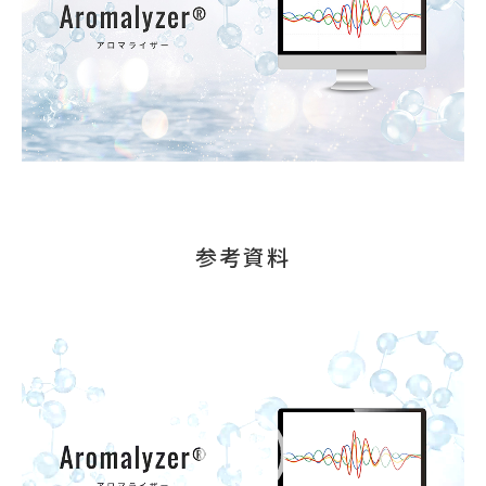
参考資料
動
画
プ
レ