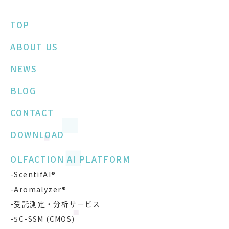
TOP
ABOUT US
NEWS
BLOG
CONTACT
DOWNLOAD
OLFACTION AI PLATFORM
-ScentifAI®
-Aromalyzer®
-受託測定・分析サービス
-5C-SSM (CMOS)