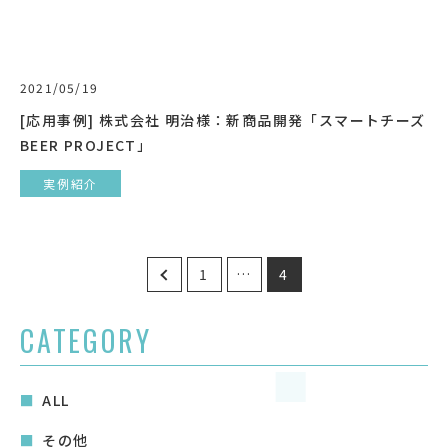
2021/05/19
[応用事例] 株式会社 明治様：新商品開発「スマートチーズ
BEER PROJECT」
実例紹介
投
1
…
4
稿
の
CATEGORY
ペ
ー
ALL
ジ
送
その他