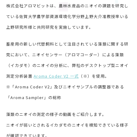
株式会社アロマビットは、農林水産品のニオイの課題を研究し
ている佐賀大学農学部資源環境化学分野上野大介准教授率いる
上野研究所様と共同研究を実施しています。
畜産用の新しい代替飼料として注目されている藻類に関する研
究において、ニオイセンサー（アロマコーダー）による藻類
（イカダモ）のニオイの分析に、弊社のデスクトップ型ニオイ
測定分析装置
Aroma Coder V2 一式
（※）を使用。
※「Aroma Coder V2」及びニオイサンプルの調整器である
「Aroma Sampler」の総称
藻類のニオイの測定の様子の動画をご紹介します。
ニオイが弱いとされるイカダモのニオイを検知できている様子
が確認できています。