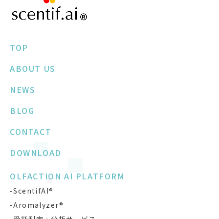
TOP
ABOUT US
NEWS
BLOG
CONTACT
DOWNLOAD
OLFACTION AI PLATFORM
-ScentifAI®
-Aromalyzer®
-受託測定・分析サービス