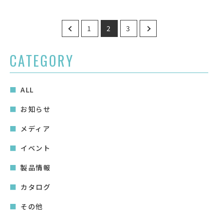
投
1
2
3
稿
の
CATEGORY
ペ
ー
ALL
ジ
送
お知らせ
り
メディア
イベント
製品情報
カタログ
その他