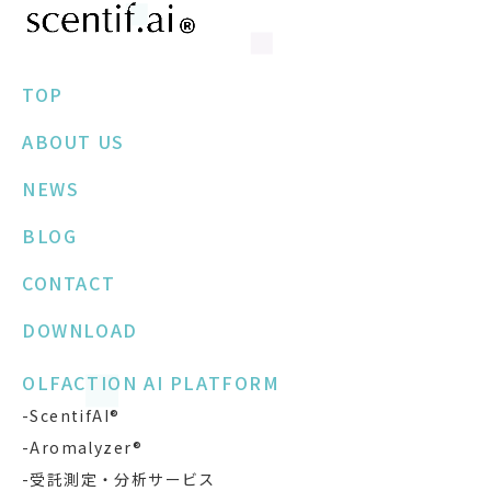
TOP
ABOUT US
NEWS
BLOG
CONTACT
DOWNLOAD
OLFACTION AI PLATFORM
-ScentifAI®
-Aromalyzer®
-受託測定・分析サービス