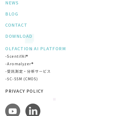
NEWS
BLOG
CONTACT
DOWNLOAD
OLFACTION AI PLATFORM
-ScentifAI®
-Aromalyzer®
-受託測定・分析サービス
-5C-SSM (CMOS)
PRIVACY POLICY